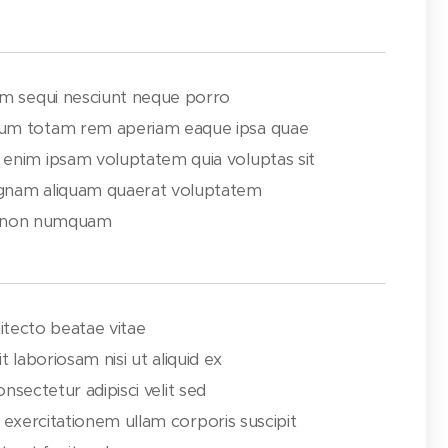
em sequi nesciunt neque porro
um totam rem aperiam eaque ipsa quae
enim ipsam voluptatem quia voluptas sit
gnam aliquam quaerat voluptatem
uia non numquam
hitecto beatae vitae
t laboriosam nisi ut aliquid ex
nsectetur adipisci velit sed
exercitationem ullam corporis suscipit