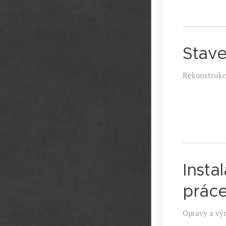
Stave
Rekonstrukc
Insta
prác
Opravy a vý