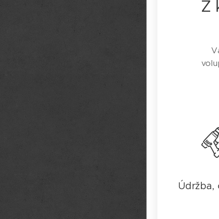
Z 
V
volu
Údržba,