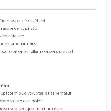
ítidel, úsporné osvětlení
 zásuvek a vypínačů
ktroinstalace
ia non numquam eius
exercitationem ullam corporis suscipit
ítání
ptatem quia voluptas sit aspernatur
orem ipsum quia dolor
pisci velit sed quia non numquam