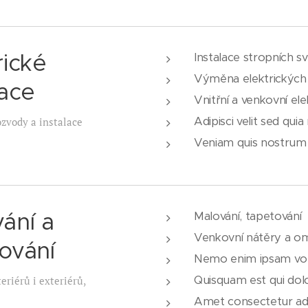
rické
Instalace stropních sv
Výměna elektrických
lace
Vnitřní a venkovní ele
Adipisci velit sed qu
ozvody a instalace
Veniam quis nostrum 
ání a
Malování, tapetování
Venkovní nátěry a om
ování
Nemo enim ipsam volu
Quisquam est qui dol
eriérů i exteriérů,
Amet consectetur adi