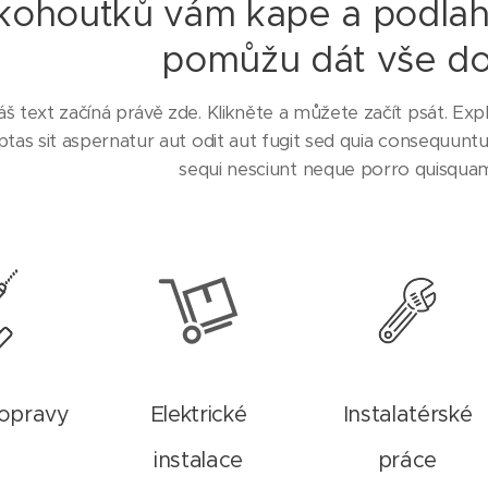
kohoutků vám kape a podlah
pomůžu dát vše do
áš text začíná právě zde. Klikněte a můžete začít psát. E
ptas sit aspernatur aut odit aut fugit sed quia consequun
sequi nesciunt neque porro quisquam
 opravy
Elektrické
Instalatérské
instalace
práce