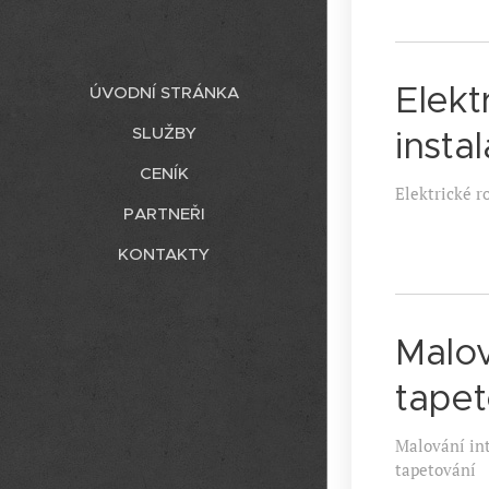
Elekt
ÚVODNÍ STRÁNKA
SLUŽBY
insta
CENÍK
Elektrické r
PARTNEŘI
KONTAKTY
Malov
tapet
Malování int
tapetování