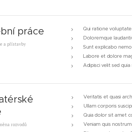
bní práce
Qui ratione voluptat
Doloremque laudanti
e a přístavby
Sunt explicabo nemo 
Labore et dolore ma
Adipisci velit sed q
latérské
Veritatis et quasi arc
Ullam corporis suscipi
e
Quia dolor sit amet co
Veniam quis nostrum 
měna rozvodů